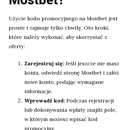
Mostbet?
Użycie kodu promocyjnego na Mostbet jest
proste i zajmuje tylko chwilę. Oto kroki,
które należy wykonać, aby skorzystać z
oferty:
Zarejestruj się:
Jeśli jeszcze nie masz
konta, odwiedź stronę Mostbet i załóż
nowe konto, podając wymagane
informacje.
Wprowadź kod:
Podczas rejestracji
lub dokonywania wpłaty znajdź pole,
w którym możesz wpisać kod
promocyjny.