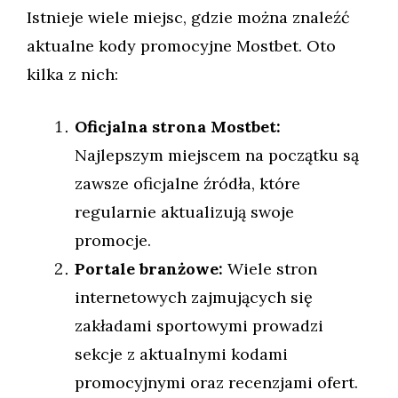
Istnieje wiele miejsc, gdzie można znaleźć
aktualne kody promocyjne Mostbet. Oto
kilka z nich:
Oficjalna strona Mostbet:
Najlepszym miejscem na początku są
zawsze oficjalne źródła, które
regularnie aktualizują swoje
promocje.
Portale branżowe:
Wiele stron
internetowych zajmujących się
zakładami sportowymi prowadzi
sekcje z aktualnymi kodami
promocyjnymi oraz recenzjami ofert.