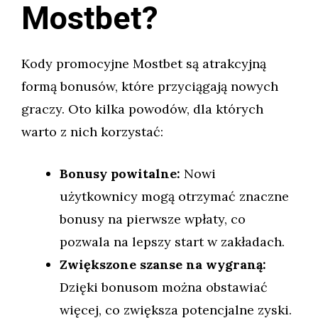
Mostbet?
Kody promocyjne Mostbet są atrakcyjną
formą bonusów, które przyciągają nowych
graczy. Oto kilka powodów, dla których
warto z nich korzystać:
Bonusy powitalne:
Nowi
użytkownicy mogą otrzymać znaczne
bonusy na pierwsze wpłaty, co
pozwala na lepszy start w zakładach.
Zwiększone szanse na wygraną:
Dzięki bonusom można obstawiać
więcej, co zwiększa potencjalne zyski.