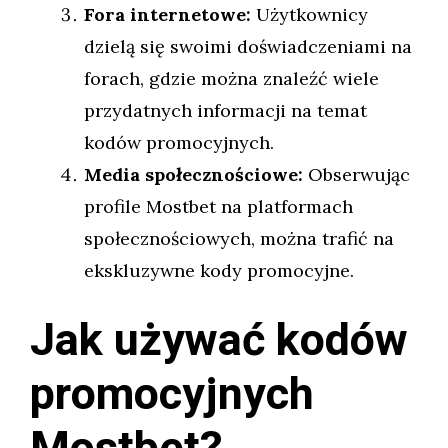
Fora internetowe:
Użytkownicy
dzielą się swoimi doświadczeniami na
forach, gdzie można znaleźć wiele
przydatnych informacji na temat
kodów promocyjnych.
Media społecznościowe:
Obserwując
profile Mostbet na platformach
społecznościowych, można trafić na
ekskluzywne kody promocyjne.
Jak używać kodów
promocyjnych