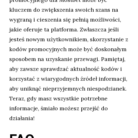
kluczem do zwiększenia swoich szans na
wygraną i cieszenia się pełnią możliwości,
jakie oferuje ta platforma. Zwłaszcza jeśli
jesteś nowym użytkownikiem, skorzystanie z
kodów promocyjnych może być doskonałym
sposobem na uzyskanie przewagi. Pamiętaj,
aby zawsze sprawdzać aktualność kodów i
korzystać z wiarygodnych źródeł informacji,
aby uniknąć nieprzyjemnych niespodzianek.
Teraz, gdy masz wszystkie potrzebne
informacje, śmiało możesz przejść do
działania!