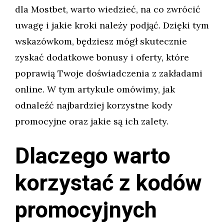
dla Mostbet, warto wiedzieć, na co zwrócić
uwagę i jakie kroki należy podjąć. Dzięki tym
wskazówkom, będziesz mógł skutecznie
zyskać dodatkowe bonusy i oferty, które
poprawią Twoje doświadczenia z zakładami
online. W tym artykule omówimy, jak
odnaleźć najbardziej korzystne kody
promocyjne oraz jakie są ich zalety.
Dlaczego warto
korzystać z kodów
promocyjnych