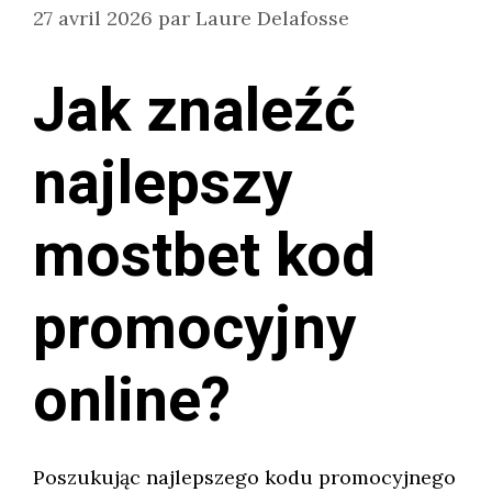
27 avril 2026
par
Laure Delafosse
Jak znaleźć
najlepszy
mostbet kod
promocyjny
online?
Poszukując najlepszego kodu promocyjnego