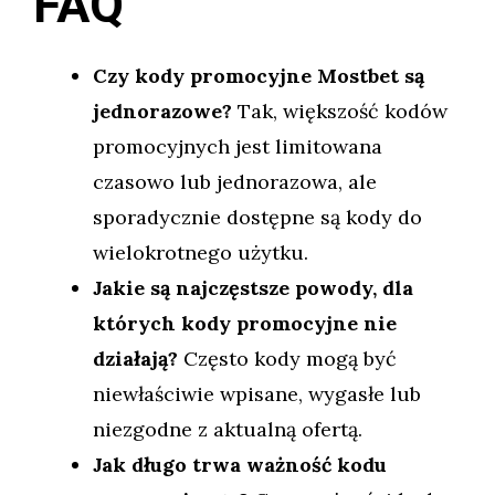
FAQ
Czy kody promocyjne Mostbet są
jednorazowe?
Tak, większość kodów
promocyjnych jest limitowana
czasowo lub jednorazowa, ale
sporadycznie dostępne są kody do
wielokrotnego użytku.
Jakie są najczęstsze powody, dla
których kody promocyjne nie
działają?
Często kody mogą być
niewłaściwie wpisane, wygasłe lub
niezgodne z aktualną ofertą.
Jak długo trwa ważność kodu