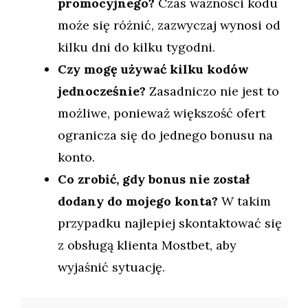
promocyjnego?
Czas ważności kodu
może się różnić, zazwyczaj wynosi od
kilku dni do kilku tygodni.
Czy mogę używać kilku kodów
jednocześnie?
Zasadniczo nie jest to
możliwe, ponieważ większość ofert
ogranicza się do jednego bonusu na
konto.
Co zrobić, gdy bonus nie został
dodany do mojego konta?
W takim
przypadku najlepiej skontaktować się
z obsługą klienta Mostbet, aby
wyjaśnić sytuację.