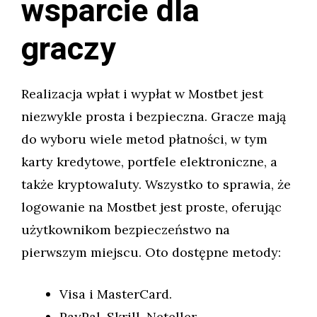
wsparcie dla
graczy
Realizacja wpłat i wypłat w Mostbet jest
niezwykle prosta i bezpieczna. Gracze mają
do wyboru wiele metod płatności, w tym
karty kredytowe, portfele elektroniczne, a
także kryptowaluty. Wszystko to sprawia, że
logowanie na Mostbet jest proste, oferując
użytkownikom bezpieczeństwo na
pierwszym miejscu. Oto dostępne metody:
Visa i MasterCard.
PayPal, Skrill, Neteller.