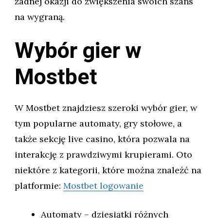
żadnej okazji do zwiększenia swoich szans
na wygraną.
Wybór gier w
Mostbet
W Mostbet znajdziesz szeroki wybór gier, w
tym popularne automaty, gry stołowe, a
także sekcję live casino, która pozwala na
interakcję z prawdziwymi krupierami. Oto
niektóre z kategorii, które można znaleźć na
platformie:
Mostbet logowanie
Automaty – dziesiątki różnych