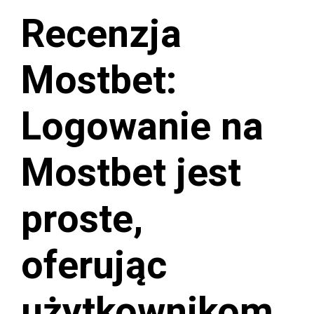
Recenzja
Mostbet:
Logowanie na
Mostbet jest
proste,
oferując
użytkownikom