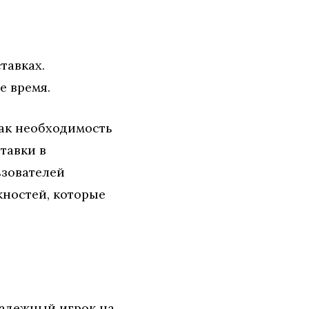
тавках.
е время.
как необходимость
тавки в
ьзователей
ностей, которые
надежный игрок на