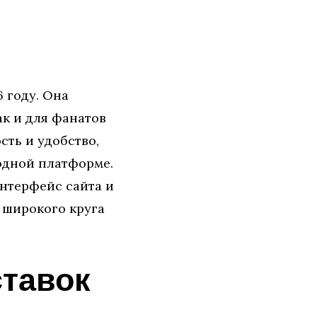
 году. Она
ак и для фанатов
сть и удобство,
одной платформе.
нтерфейс сайта и
 широкого круга
ставок