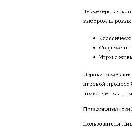
Букмекерская кон
выбором игровых 
Классическ
Современны
Игры с живы
Игроки отмечают 
игровой процесс 
позволяет каждом
Пользовательский
Пользователи Пин