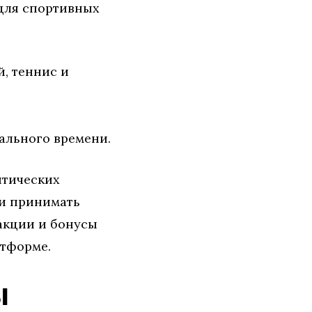
для спортивных
й, теннис и
ального времени.
итических
 и принимать
акции и бонусы
атформе.
ы