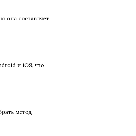
но она составляет
roid и iOS, что
брать метод