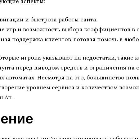
ующие аспекты:
вигации и быстрота работы сайта.
е игр и возможность выбора коэффициентов в с
ная поддержка клиентов, готовая помочь в любо
которые игроки указывают на недостатки, такие 
унта перед выводом средств и ограничения на с
х автоматах. Несмотря на это, большинство пол
ворение уровнем сервиса и количеством возмож
н Ап.
ение
рская контора Пин Ап зарекомендовала себя как 