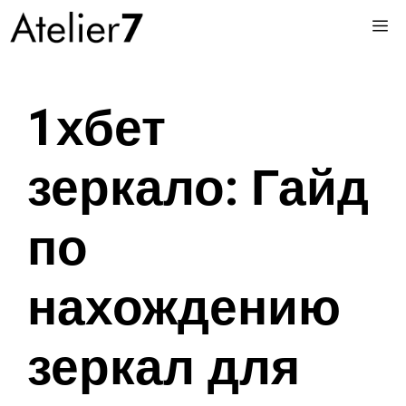
Aller
Me
au
contenu
1хбет
зеркало: Гайд
по
нахождению
зеркал для