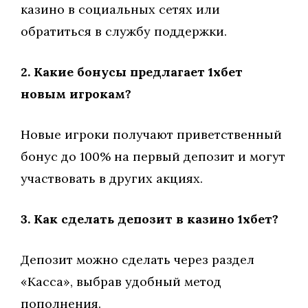
казино в социальных сетях или
обратиться в службу поддержки.
2. Какие бонусы предлагает 1хбет
новым игрокам?
Новые игроки получают приветственный
бонус до 100% на первый депозит и могут
участвовать в других акциях.
3. Как сделать депозит в казино 1хбет?
Депозит можно сделать через раздел
«Касса», выбрав удобный метод
пополнения.