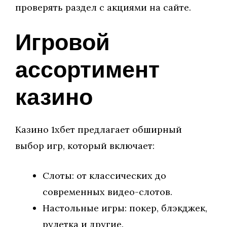
проверять раздел с акциями на сайте.
Игровой
ассортимент
казино
Казино 1хбет предлагает обширный
выбор игр, который включает:
Слоты: от классических до
современных видео-слотов.
Настольные игры: покер, блэкджек,
рулетка и другие.