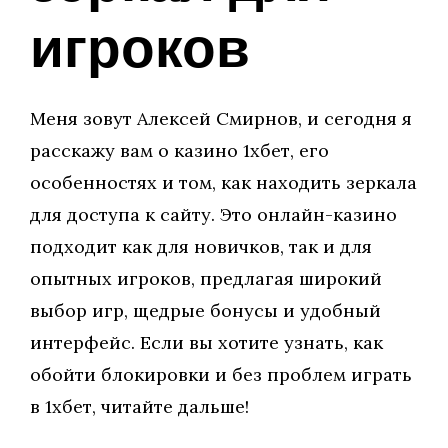
игроков
Меня зовут Алексей Смирнов, и сегодня я
расскажу вам о казино 1хбет, его
особенностях и том, как находить зеркала
для доступа к сайту. Это онлайн-казино
подходит как для новичков, так и для
опытных игроков, предлагая широкий
выбор игр, щедрые бонусы и удобный
интерфейс. Если вы хотите узнать, как
обойти блокировки и без проблем играть
в 1хбет, читайте дальше!