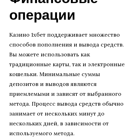
операции
Казино 1хбет поддерживает множество
способов пополнения и вывода средств.
Вы можете использовать как
традиционные карты, так и электронные
кошельки. Минимальные суммы
депозитов и выводов являются
приемлемыми и зависят от выбранного
метода. Процесс вывода средств обычно
занимает от нескольких минут до
нескольких дней, в зависимости от
используемого метода.