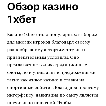
Обзор казино
1хбет
Казино 1хбет стало популярным выбором
для многих игроков благодаря своему
разнообразному ассортименту игр и
привлекательным условиям. Оно
предлагает не только традиционные
слоты, но и уникальные предложениями,
такие как живое казино и ставки на
спортивные события. Благодаря простому
интерфейсу, навигация по сайту является
интуитивно понятной. Чтобы