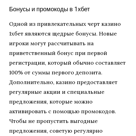
Бонусы и промокоды в 1хбет
Одной из привлекательных черт казино
1хбет являются щедрые бонусы. Новые
игроки могут рассчитывать на
приветственный бонус при первой
регистрации, который обычно составляет
100% от суммы первого депозита.
Дополнительно, казино предоставляет
регулярные акции и специальные
предложения, которые можно
активировать с помощью промокодов.
Чтобы не пропустить выгодные
предложения, советую регулярно