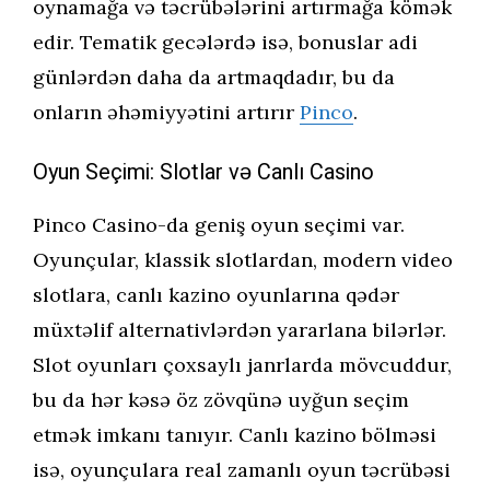
oynamağa və təcrübələrini artırmağa kömək
edir. Tematik gecələrdə isə, bonuslar adi
günlərdən daha da artmaqdadır, bu da
onların əhəmiyyətini artırır
Pinco
.
Oyun Seçimi: Slotlar və Canlı Casino
Pinco Casino-da geniş oyun seçimi var.
Oyunçular, klassik slotlardan, modern video
slotlara, canlı kazino oyunlarına qədər
müxtəlif alternativlərdən yararlana bilərlər.
Slot oyunları çoxsaylı janrlarda mövcuddur,
bu da hər kəsə öz zövqünə uyğun seçim
etmək imkanı tanıyır. Canlı kazino bölməsi
isə, oyunçulara real zamanlı oyun təcrübəsi