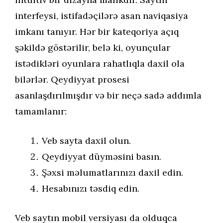
interfeysi, istifadəçilərə asan naviqasiya
imkanı tanıyır. Hər bir kateqoriya açıq
şəkildə göstərilir, belə ki, oyunçular
istədikləri oyunlara rahatlıqla daxil ola
bilərlər. Qeydiyyat prosesi
asanlaşdırılmışdır və bir neçə sadə addımla
tamamlanır:
Veb sayta daxil olun.
Qeydiyyat düyməsini basın.
Şəxsi məlumatlarınızı daxil edin.
Hesabınızı təsdiq edin.
Veb saytın mobil versiyası da olduqca