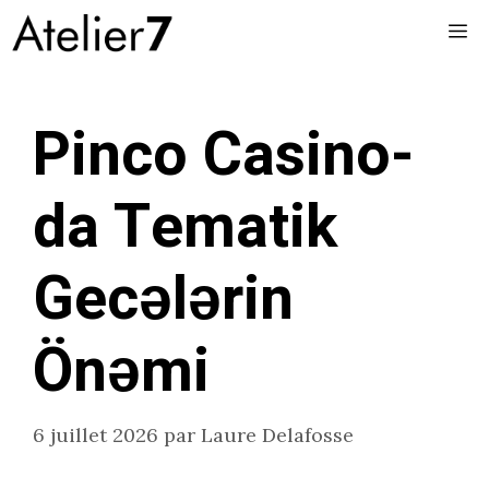
Aller
Me
au
contenu
Pinco Casino-
da Tematik
Gecələrin
Önəmi
6 juillet 2026
par
Laure Delafosse