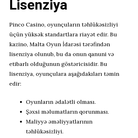
Lisenziya
Pinco Casino, oyunçuların təhlükəsizliyi
üçün yüksək standartlara riayət edir. Bu
kazino, Malta Oyun İdarəsi tərəfindən
lisenziya olunub, bu da onun qanuni və
etibarlı olduğunun göstəricisidir. Bu
lisenziya, oyunçulara aşağıdakıları təmin
edir:
Oyunların ədalətli olması.
Şəxsi məlumatların qorunması.
Maliyyə əməliyyatlarının
təhlükəsizliyi.