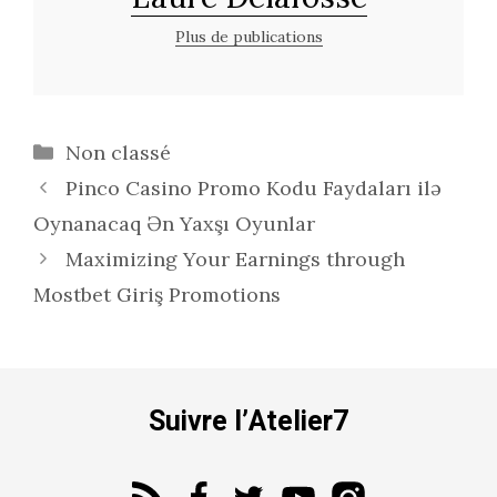
Plus de publications
Catégories
Non classé
Navigation
Pinco Casino Promo Kodu Faydaları ilə
des
Oynanacaq Ən Yaxşı Oyunlar
articles
Maximizing Your Earnings through
Mostbet Giriş Promotions
Suivre l’Atelier7