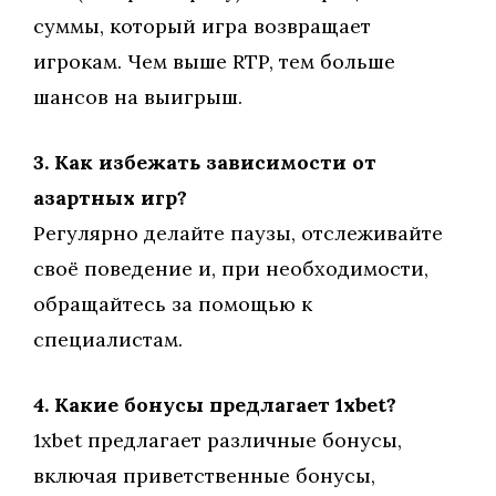
суммы, который игра возвращает
игрокам. Чем выше RTP, тем больше
шансов на выигрыш.
3. Как избежать зависимости от
азартных игр?
Регулярно делайте паузы, отслеживайте
своё поведение и, при необходимости,
обращайтесь за помощью к
специалистам.
4. Какие бонусы предлагает 1xbet?
1xbet предлагает различные бонусы,
включая приветственные бонусы,