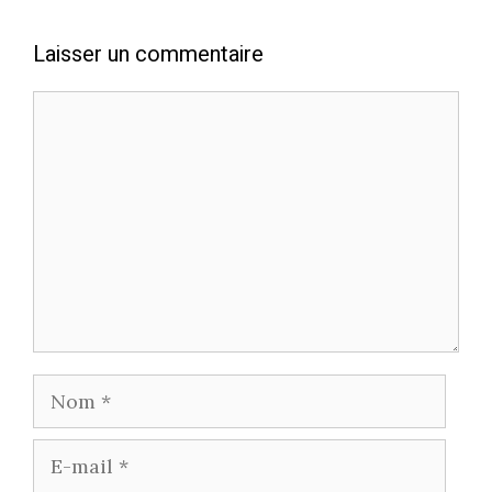
Laisser un commentaire
Commentaire
Nom
E-
mail