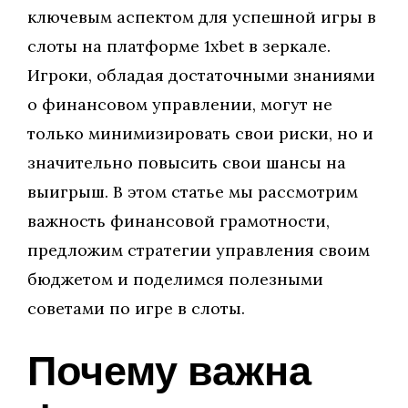
ключевым аспектом для успешной игры в
слоты на платформе 1xbet в зеркале.
Игроки, обладая достаточными знаниями
о финансовом управлении, могут не
только минимизировать свои риски, но и
значительно повысить свои шансы на
выигрыш. В этом статье мы рассмотрим
важность финансовой грамотности,
предложим стратегии управления своим
бюджетом и поделимся полезными
советами по игре в слоты.
Почему важна