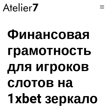
Aller
Me
au
contenu
Финансовая
грамотность
для игроков
слотов на
1xbet зеркало