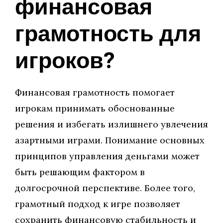
финансовая
грамотность для
игроков?
Финансовая грамотность помогает
игрокам принимать обоснованные
решения и избегать излишнего увлечения
азартными играми. Понимание основных
принципов управления деньгами может
быть решающим фактором в
долгосрочной перспективе. Более того,
грамотный подход к игре позволяет
сохранить финансовую стабильность и