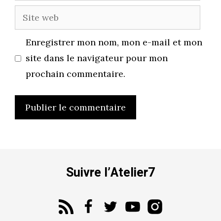
Site
web
Enregistrer mon nom, mon e-mail et mon
site dans le navigateur pour mon
prochain commentaire.
Suivre l’Atelier7