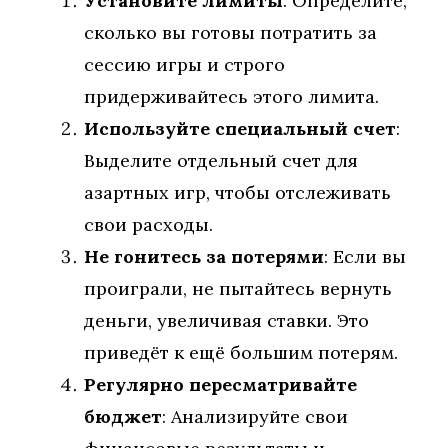
Установите лимиты
: Определите,
сколько вы готовы потратить за
сессию игры и строго
придерживайтесь этого лимита.
Используйте специальный счет
:
Выделите отдельный счет для
азартных игр, чтобы отслеживать
свои расходы.
Не гонитесь за потерями
: Если вы
проиграли, не пытайтесь вернуть
деньги, увеличивая ставки. Это
приведёт к ещё большим потерям.
Регулярно пересматривайте
бюджет
: Анализируйте свои