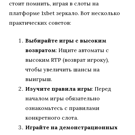
стоит помнить, играя в слоты на
платформе 1xbet зеркало. Вот несколько
практических советов:
Выбирайте игры с высоким
возвратом
: Ищите автоматы с
высоким RTP (возврат игроку),
чтобы увеличить шансы на
выигрыш.
Изучите правила игры
: Перед
началом игры обязательно
ознакомьтесь с правилами
конкретного слота.
Играйте на демонстрационных