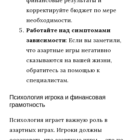
финансовые результаты и
корректируйте бюджет по мере
необходимости.
Работайте над симптомами
зависимости
: Если вы заметили,
что азартные игры негативно
сказываются на вашей жизни,
обратитесь за помощью к
специалистам.
Психология игрока и финансовая
грамотность
Психология играет важную роль в
азартных играх. Игроки должны
осознавать, что азартные игры — это не