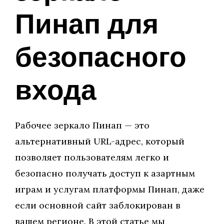
Пинап для
безопасного
входа
Рабочее зеркало Пинап — это
альтернативный URL-адрес, который
позволяет пользователям легко и
безопасно получать доступ к азартным
играм и услугам платформы Пинап, даже
если основной сайт заблокирован в
вашем регионе. В этой статье мы