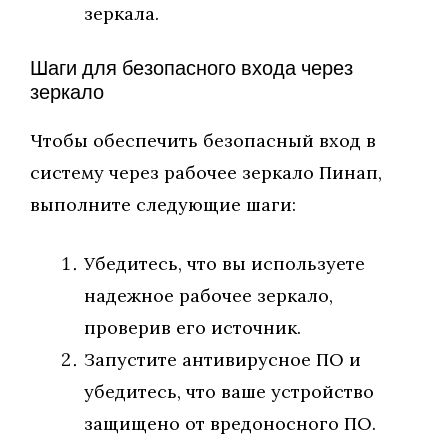
зеркала.
Шаги для безопасного входа через
зеркало
Чтобы обеспечить безопасный вход в
систему через рабочее зеркало Пинап,
выполните следующие шаги:
Убедитесь, что вы используете
надежное рабочее зеркало,
проверив его источник.
Запустите антивирусное ПО и
убедитесь, что ваше устройство
защищено от вредоносного ПО.