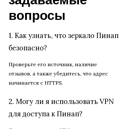
задаваемые
вопросы
1. Как узнать, что зеркало Пинап
безопасно?
Проверьте его источник, наличие
отзывов, а также убедитесь, что адрес
начинается с HTTPS.
2. Могу ли я использовать VPN
для доступа к Пинап?