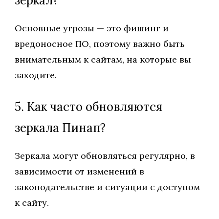
зеркал?
Основные угрозы — это фишинг и
вредоносное ПО, поэтому важно быть
внимательным к сайтам, на которые вы
заходите.
5. Как часто обновляются
зеркала Пинап?
Зеркала могут обновляться регулярно, в
зависимости от изменений в
законодательстве и ситуации с доступом
к сайту.