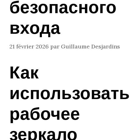
безопасного
входа
21 février 2026
par
Guillaume Desjardins
Как
использовать
рабочее
зеркало