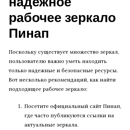
надежное
рабочее зеркало
Пинап
Поскольку существует множество зеркал,
пользователю важно уметь находить
только надежные и безопасные ресурсы.
Вот несколько рекомендаций, как найти
подходящее рабочее зеркало:
Посетите официальный сайт Пинап,
где часто публикуются ссылки на
актуальные зеркала.