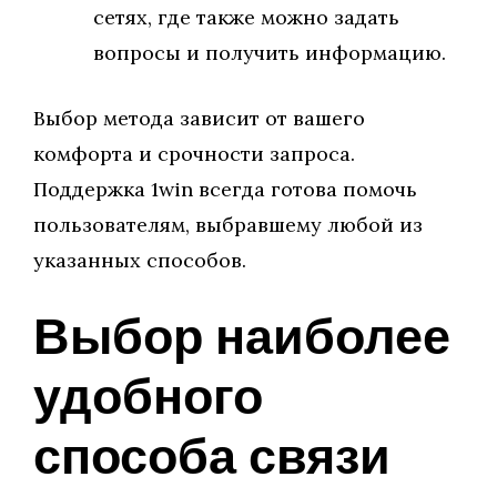
сетях, где также можно задать
вопросы и получить информацию.
Выбор метода зависит от вашего
комфорта и срочности запроса.
Поддержка 1win всегда готова помочь
пользователям, выбравшему любой из
указанных способов.
Выбор наиболее
удобного
способа связи