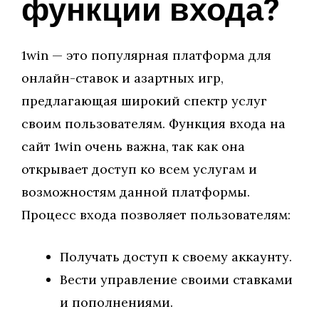
функции входа?
1win — это популярная платформа для
онлайн-ставок и азартных игр,
предлагающая широкий спектр услуг
своим пользователям. Функция входа на
сайт 1win очень важна, так как она
открывает доступ ко всем услугам и
возможностям данной платформы.
Процесс входа позволяет пользователям:
Получать доступ к своему аккаунту.
Вести управление своими ставками
и пополнениями.