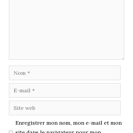
Nom
E-
mail
Site
web
Enregistrer mon nom, mon e-mail et mon
site dans le navigateur pour mon