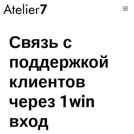
Aller
Me
au
contenu
Связь с
поддержкой
клиентов
через 1win
вход