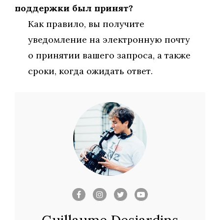
поддержки был принят?
Как правило, вы получите
уведомление на электронную почту
о принятии вашего запроса, а также
сроки, когда ожидать ответ.