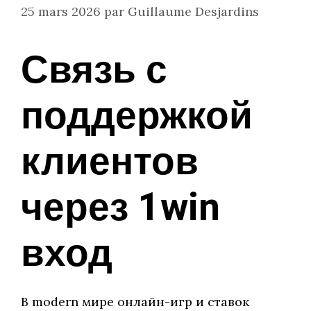
25 mars 2026
par
Guillaume Desjardins
Связь с
поддержкой
клиентов
через 1win
вход
В modern мире онлайн-игр и ставок