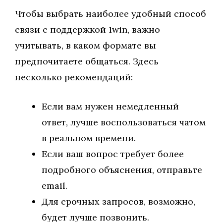
Чтобы выбрать наиболее удобный способ
связи с поддержкой 1win, важно
учитывать, в каком формате вы
предпочитаете общаться. Здесь
несколько рекомендаций:
Если вам нужен немедленный
ответ, лучше воспользоваться чатом
в реальном времени.
Если ваш вопрос требует более
подробного объяснения, отправьте
email.
Для срочных запросов, возможно,
будет лучше позвонить.