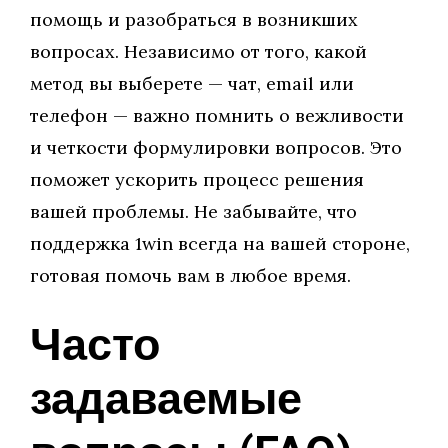
помощь и разобраться в возникших
вопросах. Независимо от того, какой
метод вы выберете — чат, email или
телефон — важно помнить о вежливости
и четкости формулировки вопросов. Это
поможет ускорить процесс решения
вашей проблемы. Не забывайте, что
поддержка 1win всегда на вашей стороне,
готовая помочь вам в любое время.
Часто
задаваемые