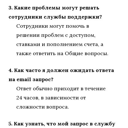
3. Какие проблемы могут решать
сотрудники службы поддержки?
Сотрудники могут помочь в
решении проблем с доступом,
ставками и пополнением счета, а
также ответить на Общие вопросы.
4. Как часто я должен ожидать ответа
на email запрос?
Ответ обычно приходит в течение
24 часов, в зависимости от
сложности вопроса.
5. Как узнать, что мой запрос в службу