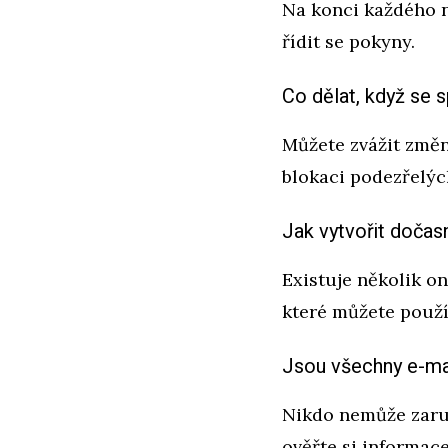
Na konci každého n
řídit se pokyny.
Co dělat, když se 
Můžete zvážit změn
blokaci podezřelýc
Jak vytvořit doča
Existuje několik o
které můžete použí
Jsou všechny e-ma
Nikdo nemůže zaru
ověřte si informac