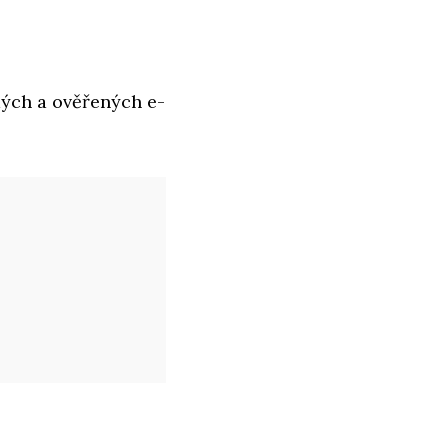
mých a ověřených e-