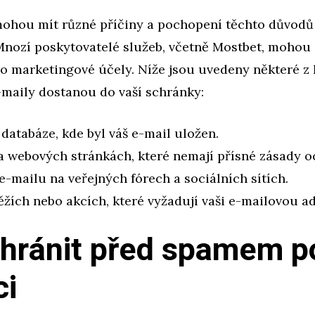
ohou mít různé příčiny a pochopení těchto důvodů
 Mnozí poskytovatelé služeb, včetně Mostbet, mohou s
ro marketingové účely. Níže jsou uvedeny některé z
maily dostanou do vaší schránky:
 databáze, kde byl váš e-mail uložen.
a webových stránkách, které nemají přísné zásady 
e-mailu na veřejných fórech a sociálních sítích.
ěžích nebo akcích, které vyžadují vaši e-mailovou a
chránit před spamem p
ci