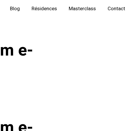
Blog
Résidences
Masterclass
Contact
ým e-
ým e-