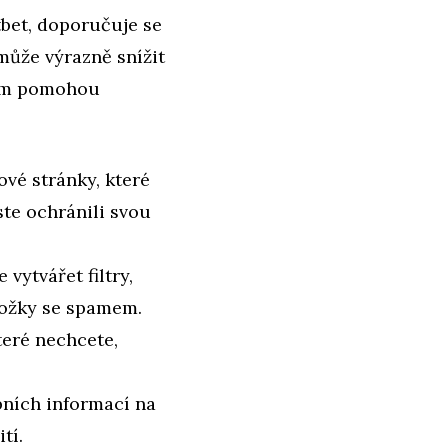
bet, doporučuje se
může výrazně snížit
 vám pomohou
ové stránky, které
te ochránili svou
vytvářet filtry,
ložky se spamem.
teré nechcete,
ních informací na
tí.