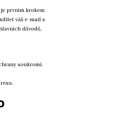
 je prvním krokem
dílet váš e-mail s
 hlavních důvodů,
ochrany soukromí.
dresu.
o