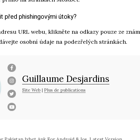
t před phishingovými útoky?
adresu URL webu, klikněte na odkazy pouze ze zná
dávejte osobní údaje na podezřelých stránkách.
Guillaume Desjardins
Site Web
|
Plus de publications
r Pakistan 1xbet Apk For Android & Ios, Latest Version