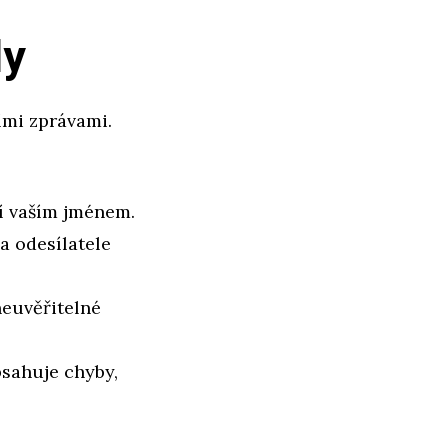
ly
ími zprávami.
í vaším jménem.
a odesílatele
neuvěřitelné
sahuje chyby,