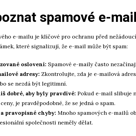
poznat spamové e-mai
ého e-mailu je klíčové pro ochranu před nežádouc
ámek, které signalizují, že e-mail může být spam:
zované oslovení:
Spamové e-maily často nezačínaj
ailové adresy:
Zkontrolujte, zda je e-mailová adres
bo se nezdá být legitimní.
iš dobré, aby byly pravdivé:
Pokud e-mail slibuje 
ceny, je pravděpodobné, že se jedná o spam.
a pravopisné chyby:
Mnoho spamových e-mailů ob
fesionální společnosti neměly dělat.